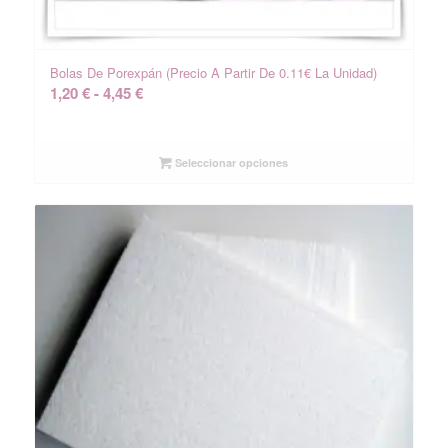
Bolas De Porexpán (precio A Partir De 0.11€ La Unidad)
Rango
1,20
€
-
4,45
€
de
precios:
desde
Seleccionar opciones
1,20 €
hasta
4,45 €