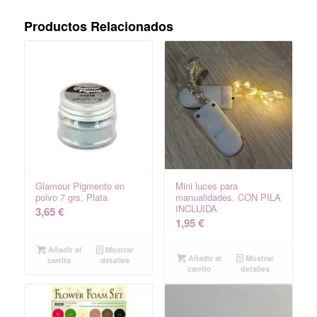
Productos Relacionados
Glamour Pigmento en
Mini luces para
polvo 7 grs, Plata
manualidades. CON PILA
INCLUIDA
3,65
€
1,95
€
Añadir al
Mostrar
Añadir al
Mostrar
carrito
detalles
carrito
detalles