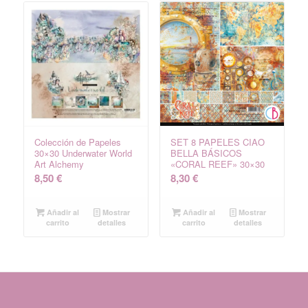
Colección de Papeles
SET 8 PAPELES CIAO
30×30 Underwater World
BELLA BÁSICOS
Art Alchemy
«CORAL REEF» 30×30
8,50
€
8,30
€
Añadir al
Mostrar
Añadir al
Mostrar
carrito
detalles
carrito
detalles