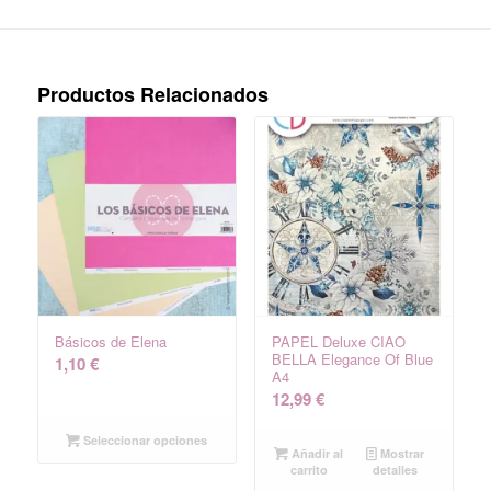
Productos Relacionados
Básicos de Elena
PAPEL Deluxe CIAO
BELLA Elegance Of Blue
1,10
€
A4
12,99
€
Seleccionar opciones
Añadir al
Mostrar
carrito
detalles