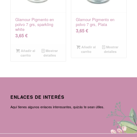
Glamour Pigmento en
Glamour Pigmento en
polvo 7 grs, sparkling
polvo 7 grs, Plata
white
3,65
€
3,65
€
Añadir al
Mostrar
Añadir al
Mostrar
carrito
detalles
carrito
detalles
ENLACES DE INTERÉS
Aquí tienes algunos enlaces interesantes, quizás te sean útiles.