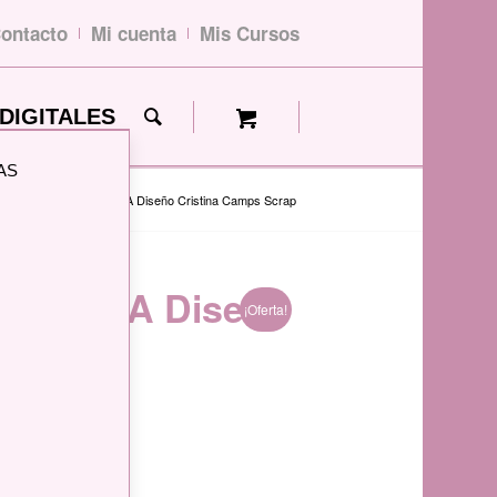
ontacto
Mi cuenta
Mis Cursos
DIGITALES
AS
r Casa Japonesa-KORA Diseño Cristina Camps Scrap
sa-KORA Diseño
¡Oferta!
p