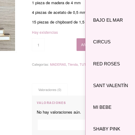
12,95 €.
7,95 €.
1 pieza de madera de 4 mm
4 piezas de acetato de 0,5 mm
BAJO EL MAR
15 piezas de chipboard de 1,5 mm
Hay existencias
CIRCUS
Añadir al carrito
RED ROSES
Categorías:
MADERAS
,
Tienda
,
TUTORIAL ÁLBUM JAPÓN
SANT VALENTÍN
Valoraciones (0)
VALORACIONES
MI BEBE
No hay valoraciones aún.
*
Nombre
SHABY PINK