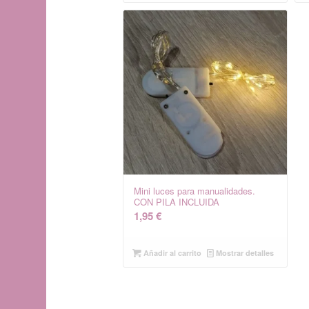
Mini luces para manualidades.
CON PILA INCLUIDA
1,95
€
Añadir al carrito
Mostrar detalles