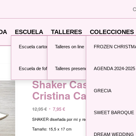
C
DA
ESCUELA
TALLERES
COLECCIONES 
Escuela cartonaje
Talleres on line
FROZEN CHRISTM
Usted está aquí:
Inicio
/
Tienda
/
MADERAS
/
Shake
Escuela de fofuchas
Talleres presenciales
AGENDA 2024-2025
Shaker Casa Japone
GRECIA
Cristina Camps Scra
El
El
12,95
€
7,95
€
SWEET BAROQUE
precio
precio
SHAKER diseñada por mi y realizada por Kora projects.
original
actual
Tamaño: 15,5 x 17 cm
era:
es:
DREAM WEDDING