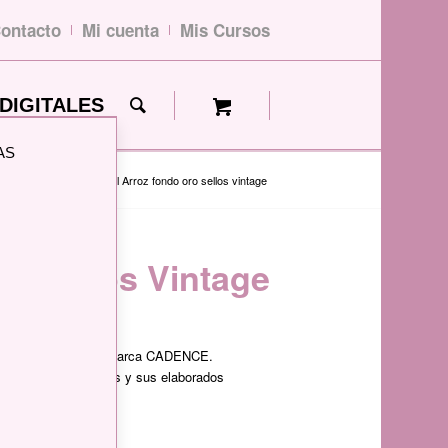
ontacto
Mi cuenta
Mis Cursos
DIGITALES
AS
PEL Y CARTÓN
/
Papel Arroz fondo oro sellos vintage
o Sellos Vintage
s de la prestigiosa marca CADENCE.
alidad de sus diseños y sus elaborados