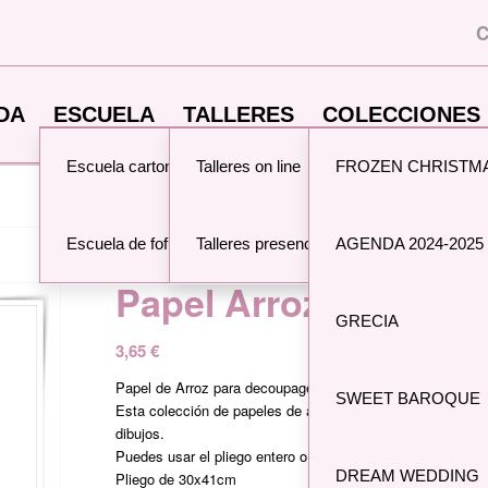
C
DA
ESCUELA
TALLERES
COLECCIONES 
Escuela cartonaje
Talleres on line
FROZEN CHRISTM
Usted está aquí:
Inicio
/
Tienda
/
PA
Escuela de fofuchas
Talleres presenciales
AGENDA 2024-2025
Papel Arroz Fondo Or
GRECIA
3,65
€
Papel de Arroz para decoupage, mix media y manualidade
SWEET BAROQUE
Esta colección de papeles de arroz se caracteriza por la c
dibujos.
Puedes usar el pliego entero o por trozos.
DREAM WEDDING
Pliego de 30x41cm