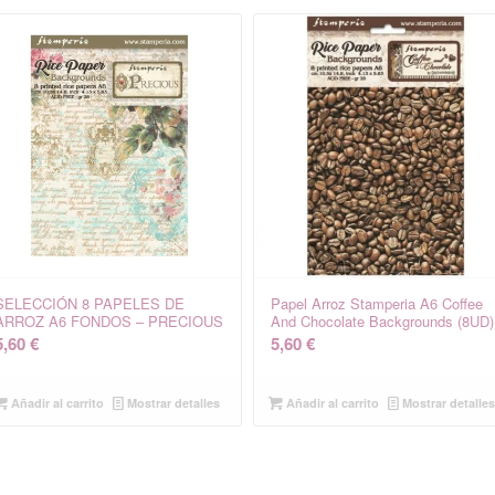
SELECCIÓN 8 PAPELES DE
Papel Arroz Stamperia A6 Coffee
ARROZ A6 FONDOS – PRECIOUS
And Chocolate Backgrounds (8UD)
5,60
€
5,60
€
Añadir al carrito
Mostrar detalles
Añadir al carrito
Mostrar detalle