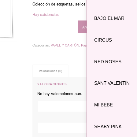
Colección de etiquetas, sellos y cromos de estilo vintage
Hay existencias
BAJO EL MAR
Añadir al carrito
CIRCUS
Categorías:
PAPEL Y CARTÓN
,
Papeles arroz
RED ROSES
Valoraciones (0)
SANT VALENTÍN
VALORACIONES
No hay valoraciones aún.
*
MI BEBE
Nombre
SHABY PINK
Correo electró