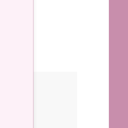
*
nico