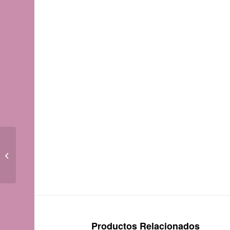
Papel Arroz fondo plata
sellos vintage 036
Productos Relacionados