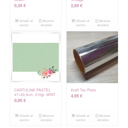
0,35
€
2,65
€
Añadir al
Mostrar
Añadir al
Mostrar
carrito
detalles
carrito
detalles
CARTULINA PASTEL
Kraft Tex Plata
47×63,5cm. 210gr. MINT
4,95
€
0,95
€
Añadir al
Mostrar
Añadir al
Mostrar
carrito
detalles
carrito
detalles