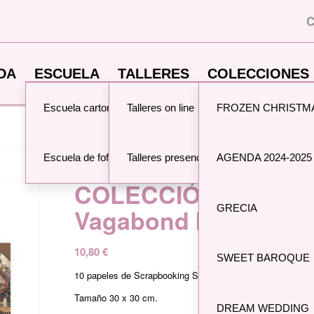
C
DA
ESCUELA
TALLERES
COLECCIONES 
Escuela cartonaje
Talleres on line
FROZEN CHRISTM
Usted está aquí:
Inicio
/
Tienda
/
colecciones stamperia
/
COLECCIÓ
Escuela de fofuchas
Talleres presenciales
AGENDA 2024-2025
COLECCIÓN 30×30 S
GRECIA
Vagabond In Fantasy
10,80
€
SWEET BAROQUE
10 papeles de Scrapbooking Stamperia
Tamaño 30 x 30 cm.
DREAM WEDDING