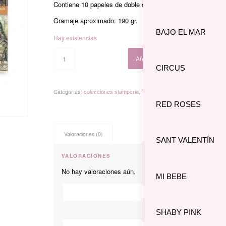
Contiene 10 papeles de doble cara libres de ácido y lignina
Gramaje aproximado: 190 gr.
BAJO EL MAR
Hay existencias
Añadir al carrito
CIRCUS
Categorías:
colecciones stamperia
,
Tienda
RED ROSES
Valoraciones (0)
SANT VALENTÍN
VALORACIONES
No hay valoraciones aún.
MI BEBE
*
Nombre
SHABY PINK