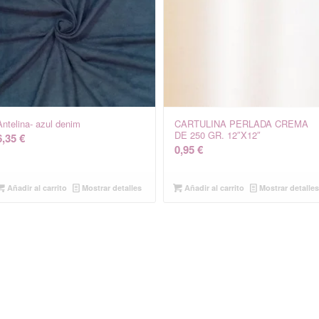
Antelina- azul denim
CARTULINA PERLADA CREMA
DE 250 GR. 12″X12″
6,35
€
0,95
€
Añadir al carrito
Mostrar detalles
Añadir al carrito
Mostrar detalle