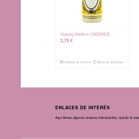
Glazing Medium CADENCE
2,75
€
Añadir al carrito
Mostrar detalles
ENLACES DE INTERÉS
Aquí tienes algunos enlaces interesantes, quizás te sean