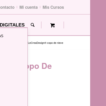
ontacto
Mi cuenta
Mis Cursos
DIGITALES
AS
da
/
Tienda
/
STENCIL LeCreaDesign® copo de nieve
ign® Copo De