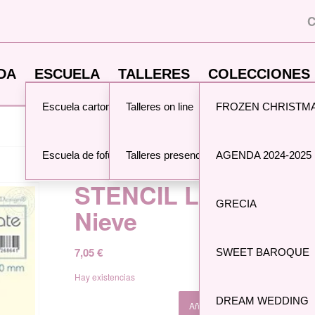
C
DA
ESCUELA
TALLERES
COLECCIONES 
Escuela cartonaje
Talleres on line
FROZEN CHRISTM
Usted está aquí:
Inicio
/
Tien
Escuela de fofuchas
Talleres presenciales
AGENDA 2024-2025
STENCIL LeCreaDes
GRECIA
Nieve
7,05
€
SWEET BAROQUE
Hay existencias
DREAM WEDDING
Añadir al carrito