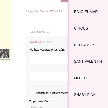
Categorías:
Tienda
,
STENCILS
BAJO EL MAR
CIRCUS
Valoraciones (0)
VALORACIONES
RED ROSES
No hay valoraciones aún.
*
Nombre
SANT VALENTÍN
Correo electró
MI BEBE
Guarda mi nombre, correo electrónico y web en este na
SHABY PINK
*
Tu puntuación