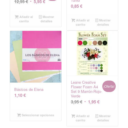
1unid
El
El
12,95
€
5,95
€
0,85
€
precio
precio
original
actual
Añadir al
Mostrar
Añadir al
Mostrar
era:
es:
carrito
detalles
carrito
detalles
12,95 €.
5,95 €.
Leane Creative
¡Oferta!
Flower Foam A4
Básicos de Elena
Set 9 Marrón-Rojo-
1,10
€
Verde
El
El
3,95
€
1,95
€
precio
precio
original
actual
Seleccionar opciones
Añadir al
Mostrar
carrito
detalles
era:
es: