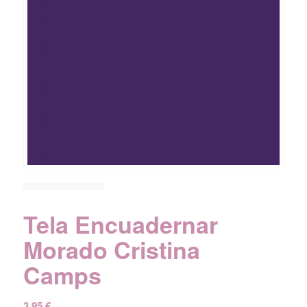
Tela Encuadernar
Morado Cristina
Camps
3,95
€