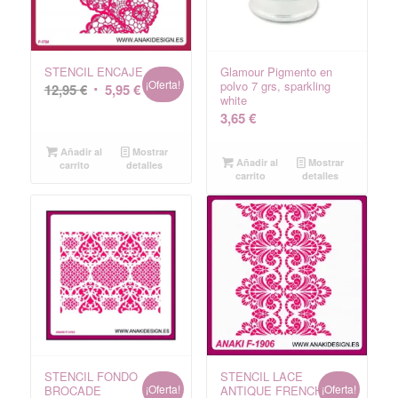
STENCIL ENCAJE
Glamour Pigmento en
¡Oferta!
polvo 7 grs, sparkling
El
El
12,95
€
5,95
€
white
precio
precio
3,65
€
original
actual
era:
es:
Añadir al
Mostrar
Añadir al
Mostrar
carrito
detalles
12,95 €.
5,95 €.
carrito
detalles
STENCIL FONDO
STENCIL LACE
¡Oferta!
¡Oferta!
BROCADE
ANTIQUE FRENCH