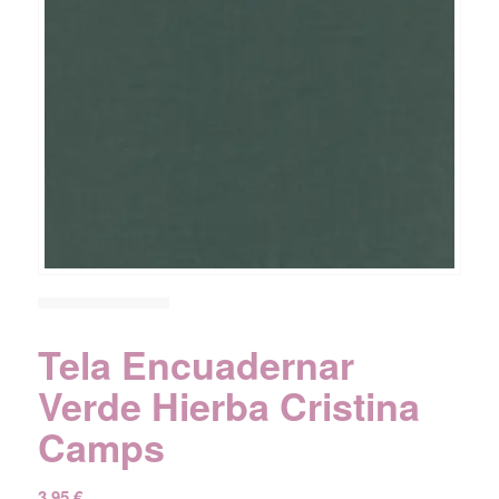
Tela Encuadernar
Verde Hierba Cristina
Camps
3,95
€