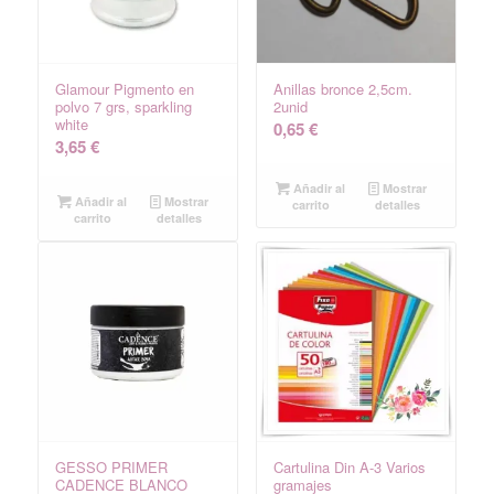
Glamour Pigmento en
Anillas bronce 2,5cm.
polvo 7 grs, sparkling
2unid
white
0,65
€
3,65
€
Añadir al
Mostrar
Añadir al
Mostrar
carrito
detalles
carrito
detalles
GESSO PRIMER
Cartulina Din A-3 Varios
CADENCE BLANCO
gramajes