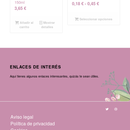
150ml
Rango
0,18
€
-
0,45
€
3,65
€
de
precios:
Seleccionar opciones
Añadir al
Mostrar
desde
carrito
detalles
0,18 €
hasta
0,45 €
ENLACES DE INTERÉS
Aquí tienes algunos enlaces interesantes, quizás te sean útiles.
Aviso legal
Política de privacidad