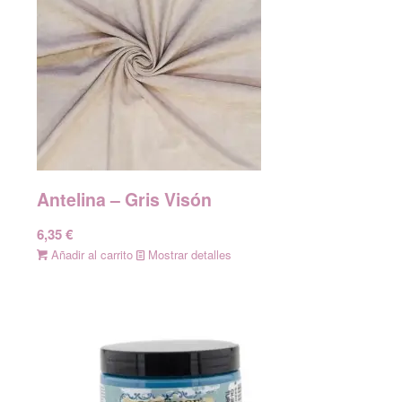
Antelina – Gris Visón
6,35
€
Añadir al carrito
Mostrar detalles