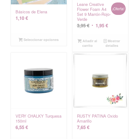
Leane Creative
¡Oferta!
Flower Foam A4
Básicos de Elena
Set 9 Marrón-Rojo-
1,10
€
Verde
El
El
3,95
€
1,95
€
precio
precio
original
actual
Seleccionar opciones
Añadir al
Mostrar
carrito
detalles
era:
es:
3,95 €.
1,95 €.
VERY CHALKY Turquesa
RUSTY PATINA Oxido
150ml
Amarillo
6,55
€
7,65
€