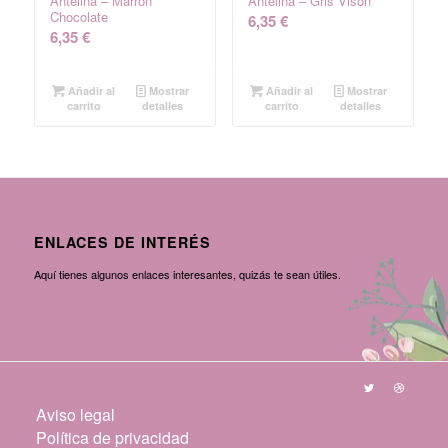
Antelina – Marrón
Antelina – Gris Visón
Chocolate
6,35
€
6,35
€
Añadir al
Mostrar
Añadir al
Mostrar
carrito
detalles
carrito
detalles
ENLACES DE INTERÉS
Aquí tienes algunos enlaces interesantes, quizás te sean útiles.
Aviso legal
Política de privacidad