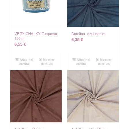
VERY CHALKY Turquesa
Antelina- azul denim
150ml
6,35
€
6,55
€
Añadir al
Mostrar
Añadir al
Mostrar
carrito
detalles
carrito
detalles