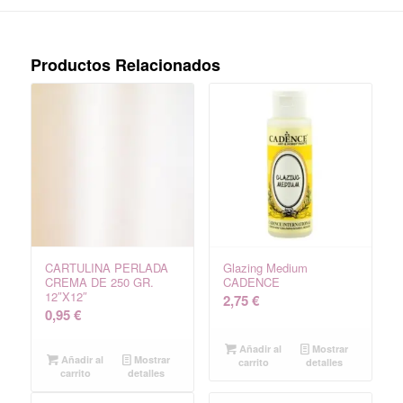
Productos Relacionados
CARTULINA PERLADA
Glazing Medium
CREMA DE 250 GR.
CADENCE
12″X12″
2,75
€
0,95
€
Añadir al
Mostrar
Añadir al
Mostrar
carrito
detalles
carrito
detalles