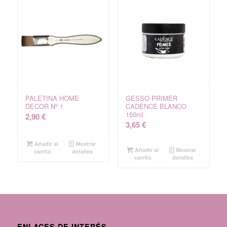
PALETINA HOME
GESSO PRIMER
DECOR Nº 1
CADENCE BLANCO
150ml
2,90
€
3,65
€
Añadir al
Mostrar
Añadir al
Mostrar
carrito
detalles
carrito
detalles
ENLACES DE INTERÉS